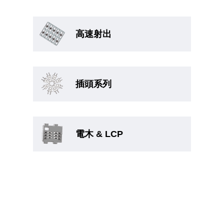
高速射出
插頭系列
電木 & LCP