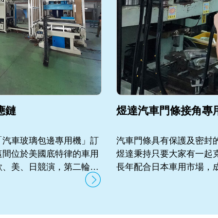
應鏈
煜達汽車門條接角專
「汽車玻璃包邊專用機」訂
汽車門條具有保護及密封
這間位於美國底特律的車用
煜達秉持只要大家有一起
歐、美、日競演，第二輪與
長年配合日本車用市場，
終客戶選擇煜達。
對於設備精度、良率、機
現性的極高要求。