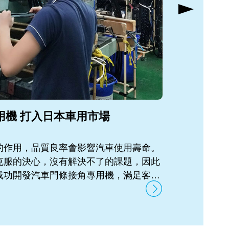
用機 打入日本車用市場
煜達BM
的作用，品質良率會影響汽車使用壽命。
BMC（即Bu
克服的決心，沒有解決不了的課題，因此
固性塑料為
成功開發汽車門條接角專用機，滿足客戶
適合汽車類
構耐用度、尺寸、重量、接合、溫度及重