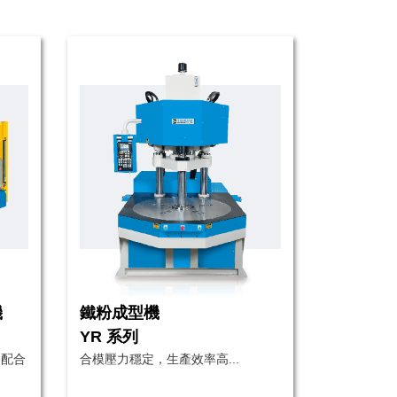
機
鐵粉成型機
YR 系列
，配合
合模壓力穩定，生產效率高...