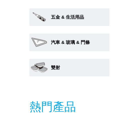
五金 & 生活用品
汽車 & 玻璃 & 門條
雙射
熱門產品