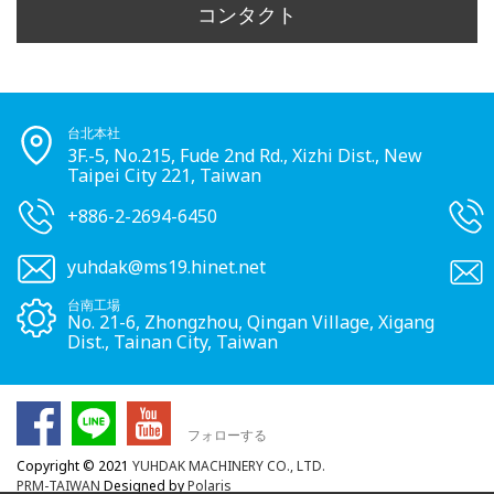
コンタクト
台北本社
3F.-5, No.215, Fude 2nd Rd., Xizhi Dist., New
Taipei City 221, Taiwan
+886-2-2694-6450
yuhdak@ms19.hinet.net
台南工場
No. 21-6, Zhongzhou, Qingan Village, Xigang
Dist., Tainan City, Taiwan
フォローする
Copyright © 2021
YUHDAK MACHINERY CO., LTD.
PRM-TAIWAN
Designed by
Polaris