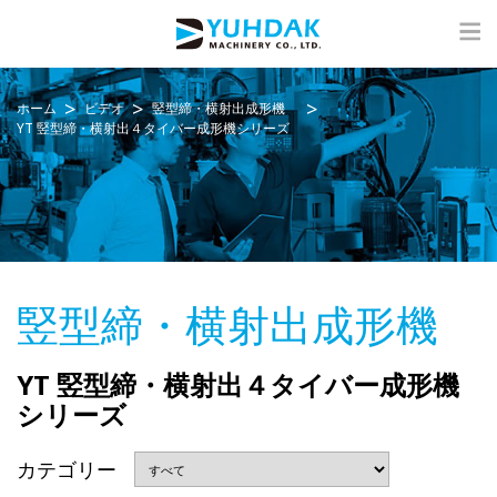
ホーム
ビデオ
竪型締・横射出成形機
YT 竪型締・横射出４タイバー成形機シリーズ
竪型締・横射出成形機
YT 竪型締・横射出４タイバー成形機
シリーズ
カテゴリー