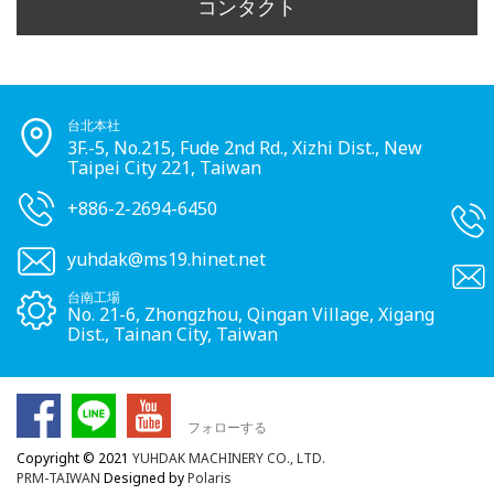
コンタクト
台北本社
3F.-5, No.215, Fude 2nd Rd., Xizhi Dist., New
Taipei City 221, Taiwan
+886-2-2694-6450
yuhdak@ms19.hinet.net
台南工場
No. 21-6, Zhongzhou, Qingan Village, Xigang
Dist., Tainan City, Taiwan
フォローする
Copyright © 2021
YUHDAK MACHINERY CO., LTD.
PRM-TAIWAN
Designed by
Polaris