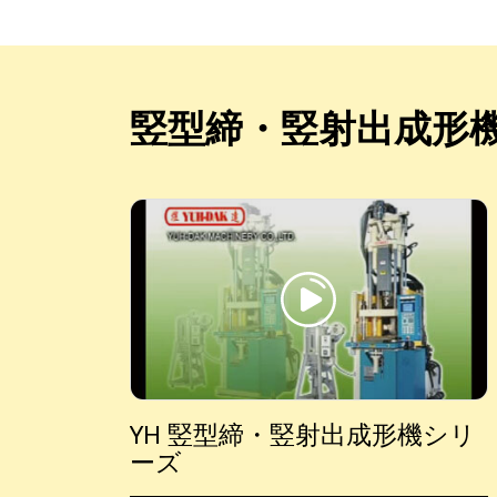
竪型締・竪射出成形
YH 竪型締・竪射出成形機シリ
ーズ