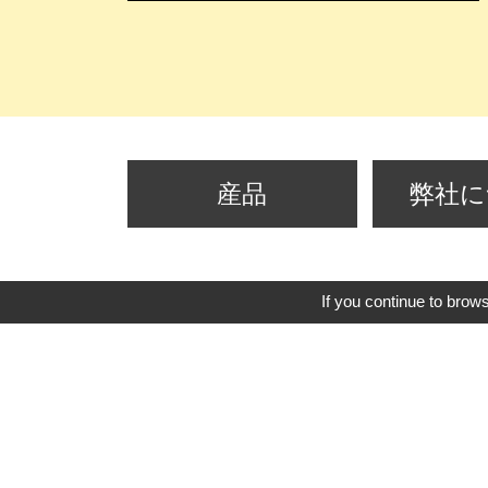
産品
弊社に
If you continue to brows
台北本社
3F.-5, No.215, Fude 2nd Rd.,
Xizhi Dist., New Taipei City
221, Taiwan