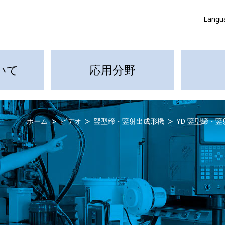
Langu
いて
応用分野
ホーム
ビデオ
竪型締・竪射出成形機
YD 竪型締・