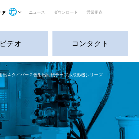
age
ニュース
ダウンロード
営業拠点
ビデオ
コンタクト
竪射出４タイバー２色射出回転テーブル成形機シリーズ