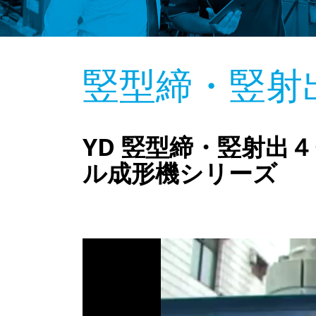
竪型締・竪射
YD 竪型締・竪射出
ル成形機シリーズ