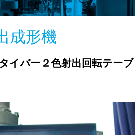
出成形機
４タイバー２色射出回転テーブ