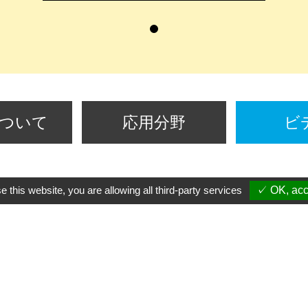
ついて
応用分野
ビ
e this website, you are allowing all third-party services
✓ OK, acce
+886-2-2694-6450
yuhdak@ms19.hinet.net