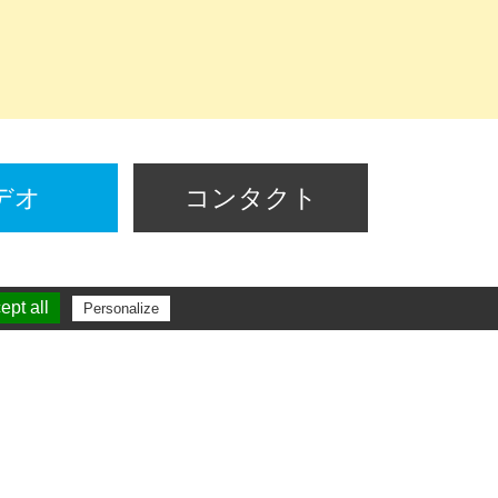
デオ
コンタクト
pt all
Personalize
台南工場
No. 21-6, Zhongzhou, Qingan
Village, Xigang Dist., Tainan
City, Taiwan