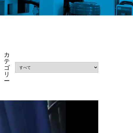
カ
テ
ゴ
リ
ー