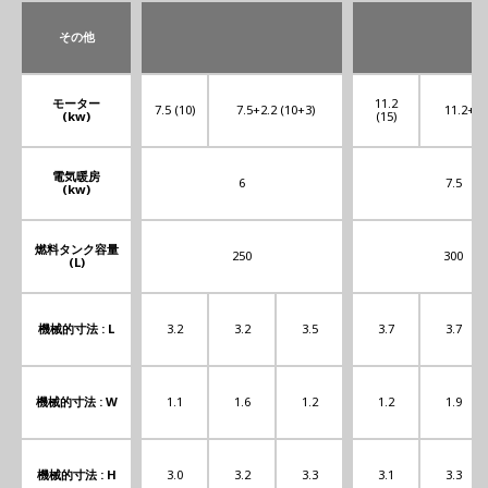
その他
モーター
11.2
7.5 (10)
7.5+2.2 (10+3)
11.2+2.
(kw)
(15)
電気暖房
6
7.5
(kw)
燃料タンク容量
250
300
(L)
機械的寸法 : L
3.2
3.2
3.5
3.7
3.7
機械的寸法 : W
1.1
1.6
1.2
1.2
1.9
機械的寸法 : H
3.0
3.2
3.3
3.1
3.3