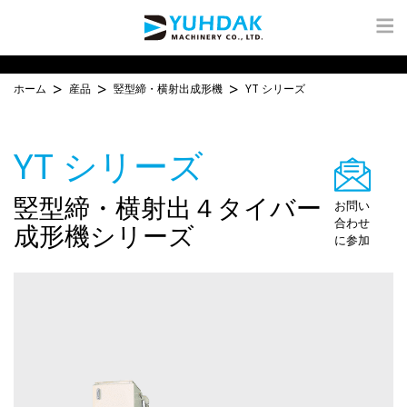
ホーム
産品
竪型締・横射出成形機
YT シリーズ
YT シリーズ
竪型締・横射出４タイバー
お問い
合わせ
成形機シリーズ
に参加