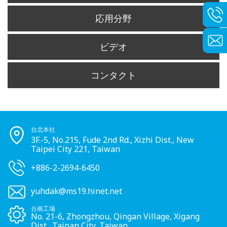
応用分野
ビデオ
コンタクト
台北本社
3F.-5, No.215, Fude 2nd Rd., Xizhi Dist., New
Taipei City 221, Taiwan
+886-2-2694-6450
yuhdak@ms19.hinet.net
台南工場
No. 21-6, Zhongzhou, Qingan Village, Xigang
Dist., Tainan City, Taiwan