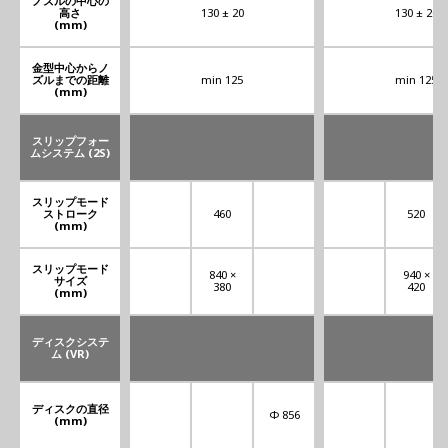
ノズルの中心の
高さ
130 ± 20
130 ± 20
(mm)
金型中心からノ
ズルまでの距離
min 125
min 125
(mm)
スリップフォー
ムシステム (2S)
スリップモード
ストローク
460
520
(mm)
スリップモード
840 ×
940 ×
サイズ
380
420
(mm)
ディスクシステ
ム (VR)
ディスクの直径
Φ 856
(mm)