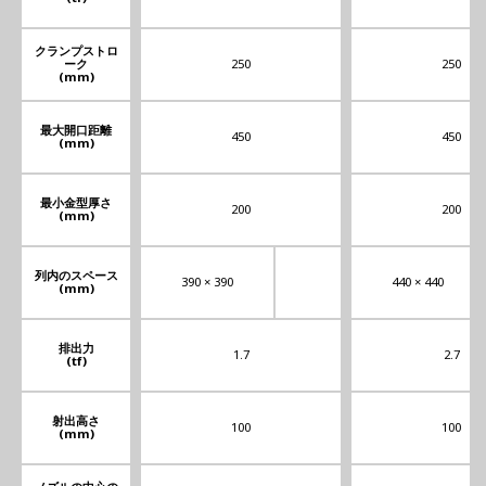
クランプストロ
ーク
250
250
(mm)
最大開口距離
450
450
(mm)
最小金型厚さ
200
200
(mm)
列内のスペース
390 × 390
440 × 440
(mm)
排出力
1.7
2.7
(tf)
射出高さ
100
100
(mm)