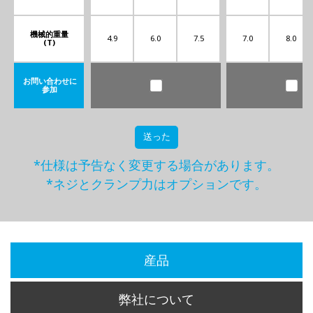
機械的重量
4.9
6.0
7.5
7.0
8.0
(T)
お問い合わせに
参加
送った
*仕様は予告なく変更する場合があります。
*ネジとクランプ力はオプションです。
産品
弊社について