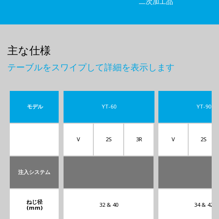
二次加工品
主な仕様
テーブルをスワイプして詳細を表示します
モデル
YT-60
YT-90
V
2S
3R
V
2S
注入システム
ねじ径
32 & 40
34 & 42
(mm)