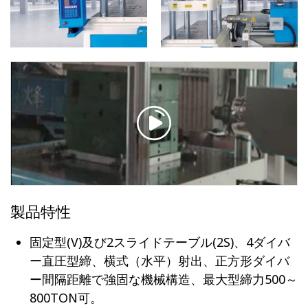
製品特性
固定型(V)及び2スライドテーブル(2S)、4ダイバ
ー直圧型締、横式（水平）射出、正方形ダイバ
ー間隔距離で強固な機械構造、最大型締力500～
800TON可。