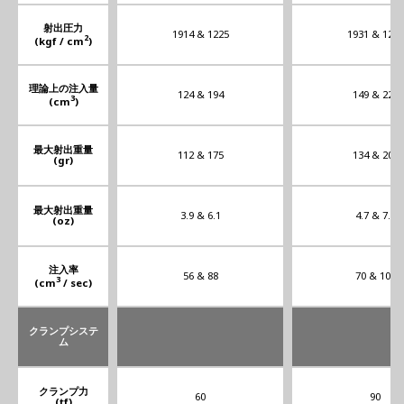
射出圧力
1914 & 1225
1931 & 1256
2
(kgf / cm
)
理論上の注入量
124 & 194
149 & 228
3
(cm
)
最大射出重量
112 & 175
134 & 205
(gr)
最大射出重量
3.9 & 6.1
4.7 & 7.2
(oz)
注入率
56 & 88
70 & 108
3
(cm
/ sec)
クランプシステ
ム
クランプ力
60
90
(tf)