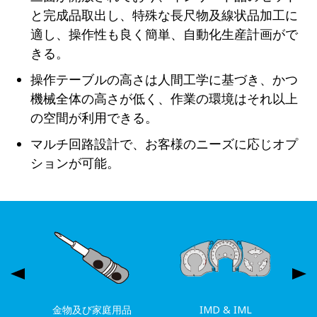
と完成品取出し、特殊な長尺物及線状品加工に
適し、操作性も良く簡単、自動化生産計画がで
きる。
操作テーブルの高さは人間工学に基づき、かつ
機械全体の高さが低く、作業の環境はそれ以上
の空間が利用できる。
マルチ回路設計で、お客様のニーズに応じオプ
ションが可能。
金物及び家庭用品
IMD & IML
自