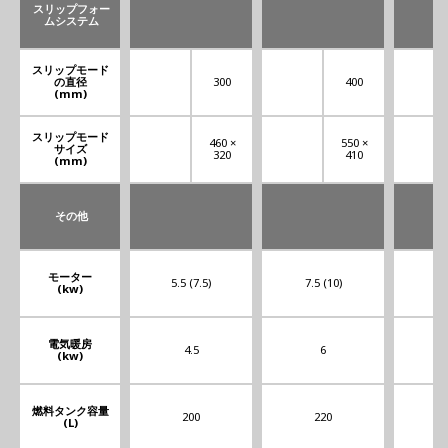
スリップフォー
ムシステム
スリップモード
の直径
300
400
(mm)
スリップモード
460 ×
550 ×
サイズ
320
410
(mm)
その他
モーター
5.5 (7.5)
7.5 (10)
11.
(kw)
電気暖房
4.5
6
(kw)
燃料タンク容量
200
220
(L)