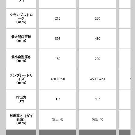
クランプストロ
ーク
215
250
(mm)
最大開口距離
395
450
(mm)
最小金型厚さ
180
200
(mm)
テンプレートサ
イズ
420 × 350
450 × 420
560
(mm)
排出力
1.7
1.7
(tf)
射出高さ（ダイ
表面）
突出 40
突出 40
突
(mm)