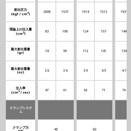
射出圧力
2008
1537
1914
1512
1931
2
(kgf / cm
)
理論上の注入量
83
108
124
157
149
3
(cm
)
最大射出重量
74
99
112
141
134
(gr)
最大射出重量
2.6
3.4
3.9
4.9
4.7
(oz)
注入率
47
61
56
71
70
3
(cm
/ sec)
クランプシステ
ム
クランプ力
40
60
(tf)