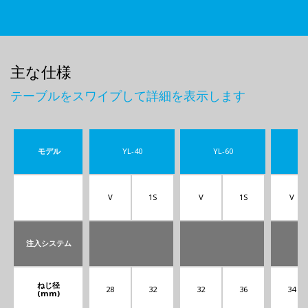
主な仕様
テーブルをスワイプして詳細を表示します
モデル
YL-40
YL-60
Y
V
1S
V
1S
V
注入システム
ねじ径
28
32
32
36
34
(mm)