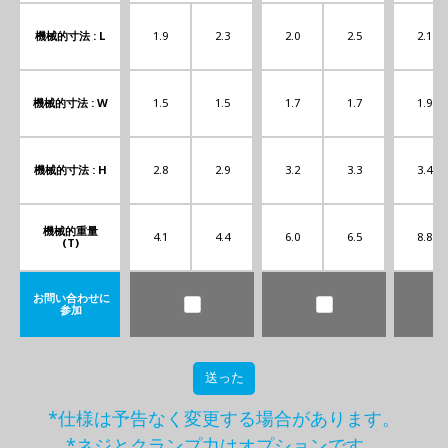
機械的寸法 : L
1.9
2.3
2.0
2.5
2.1
機械的寸法 : W
1.5
1.5
1.7
1.7
1.9
機械的寸法 : H
2.8
2.9
3.2
3.3
3.4
機械的重量
4.1
4.4
6.0
6.5
8.8
(T)
お問い合わせに
参加
送った
*仕様は予告なく変更する場合があります。
*ネジとクランプ力はオプションです。