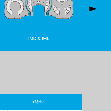
IMD & IML
YQ-40