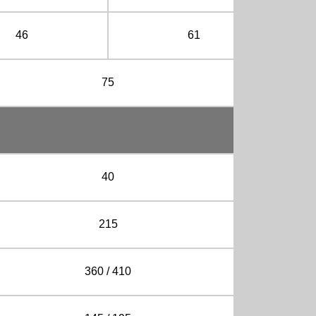
46
61
75
40
215
360 / 410