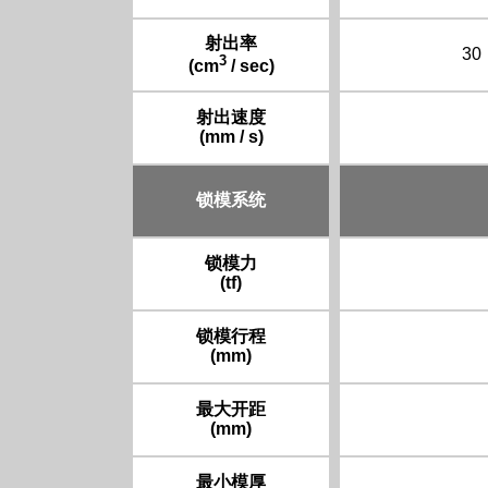
射出率
30
3
(cm
/ sec)
射出速度
(mm / s)
锁模系统
锁模力
(tf)
锁模行程
(mm)
最大开距
(mm)
最小模厚