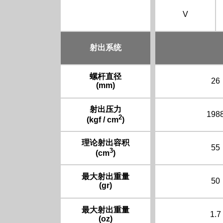
V
射出系统
螺杆直径
26
(mm)
射出压力
198
2
(kgf / cm
)
理论射出容积
55
3
(cm
)
最大射出重量
50
(gr)
最大射出重量
1.7
(oz)