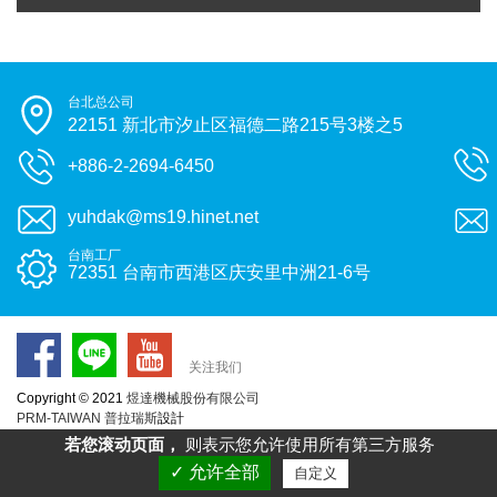
台北总公司
22151 新北市汐止区福德二路215号3楼之5
+886-2-2694-6450
yuhdak@ms19.hinet.net
台南工厂
72351 台南市西港区庆安里中洲21-6号
关注我们
Copyright © 2021
煜達機械股份有限公司
PRM-TAIWAN
普拉瑞斯
設計
若您滚动页面，
则表示您允许使用所有第三方服务
✓ 允许全部
自定义